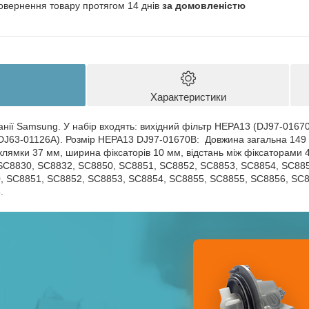
овернення товару протягом 14 днів
за домовленістю
Характеристики
анії Samsung. У набір входять: вихідний фільтр HEPA13 (DJ97-0167
 (DJ63-01126A). Розмір HEPA13 DJ97-01670B:
Довжина загальна 149
клямки 37 мм, ширина фіксаторів 10 мм, відстань між фіксаторами 
 SC8830, SC8832, SC8850, SC8851, SC8852, SC8853, SC8854, SC88
, SC8851, SC8852, SC8853, SC8854, SC8855, SC8855, SC8856, SC8
.