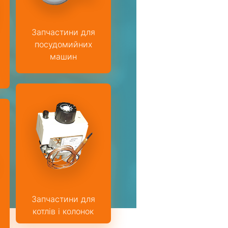
Запчастини для
посудомийних
машин
Запчастини для
котлів і колонок