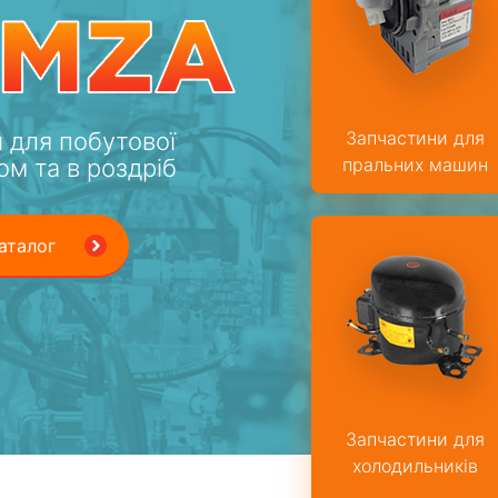
 для побутової
Запчастини для
ом та в роздріб
пральних машин
аталог
Запчастини для
холодильників