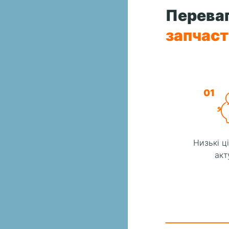
Переваг
запчас
01
Низькі ц
акт