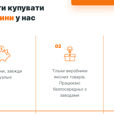
и купувати
тини
у нас
02
Тільки виробники
іни, завжди
якісних товарів.
уальні
Працюємо
безпосередньо з
заводами