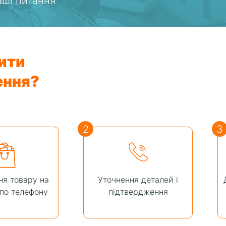
ваші питання
ити
ення?
2
3
я товару на
Уточнення деталей і
 по телефону
підтвердження