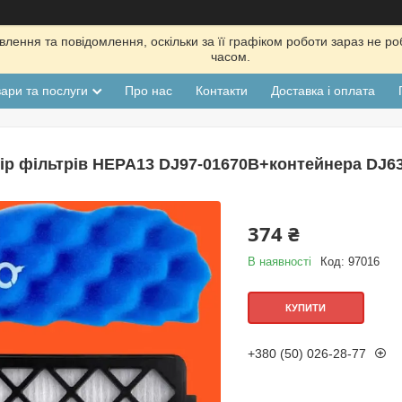
лення та повідомлення, оскільки за її графіком роботи зараз не р
часом.
ари та послуги
Про нас
Контакти
Доставка і оплата
ір фільтрів HEPA13 DJ97-01670B+контейнера DJ6
374 ₴
В наявності
Код:
97016
КУПИТИ
+380 (50) 026-28-77