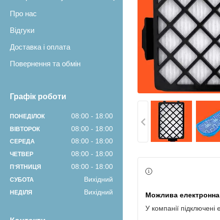
Про нас
Відгуки
Доставка і оплата
Повернення та обмін
Графік роботи
08:00
18:00
ПОНЕДІЛОК
08:00
18:00
ВІВТОРОК
08:00
18:00
СЕРЕДА
08:00
18:00
ЧЕТВЕР
08:00
18:00
ПʼЯТНИЦЯ
Вихідний
СУБОТА
Вихідний
НЕДІЛЯ
У компанії підключені 