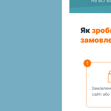
на всі 
Як
зроб
замовл
1
Замовленн
сайті або