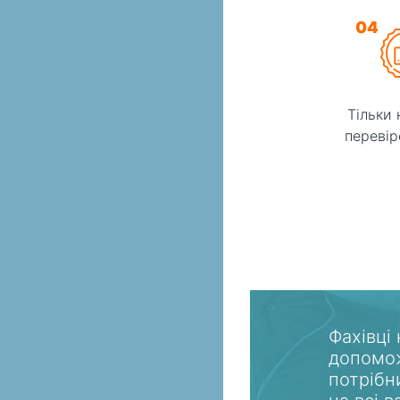
04
Тільки 
перевір
Фахівці
допомож
потрібн