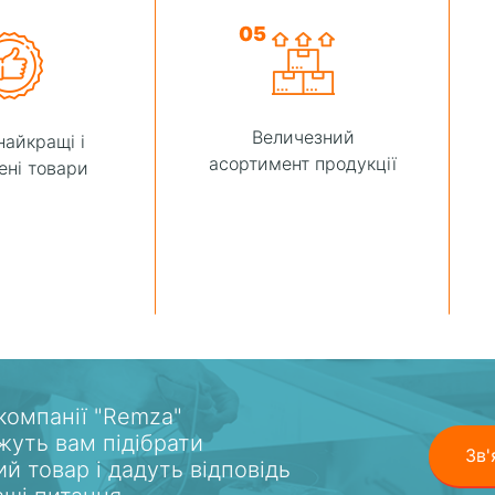
05
Величезний
найкращі і
асортимент продукції
ені товари
 компанії "Remza"
уть вам підібрати
Зв'
ий товар і дадуть відповідь