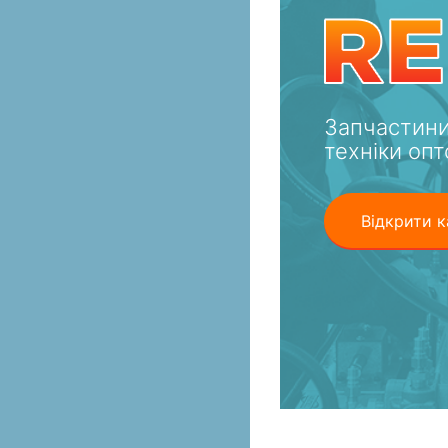
Запчастини
техніки опт
Відкрити к