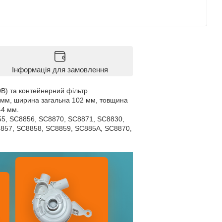
Інформація для замовлення
0B) та контейнерний фільтр
 мм, ширина загальна 102 мм, товщина
44 мм.
55, SC8856, SC8870, SC8871, SC8830,
857, SC8858, SC8859, SC885A, SC8870,