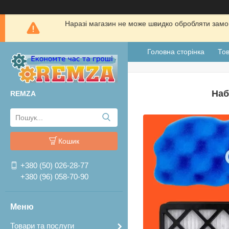
Наразі магазин не може швидко обробляти замов
Головна сторінка
Тов
Наб
REMZA
Кошик
+380 (50) 026-28-77
+380 (96) 058-70-90
Товари та послуги