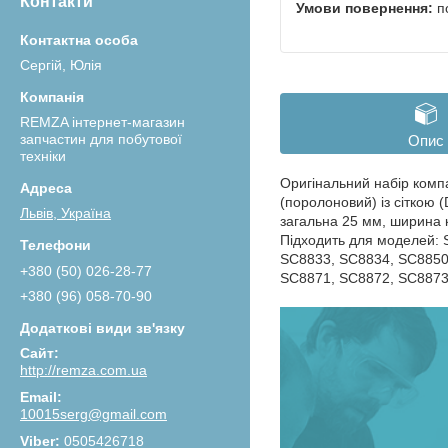
Контакти
п
Сергій, Юлія
REMZA інтернет-магазин
запчастин для побутової
Опис
техніки
Оригінальний набір комп
(поролоновий) із сіткою
Львів, Україна
загальна 25 мм, ширина 
Підходить для моделей:
SC8833, SC8834, SC8850
+380 (50) 026-28-77
SC8871, SC8872, SC8873
+380 (96) 058-70-90
http://remza.com.ua
10015serg@gmail.com
0505426718