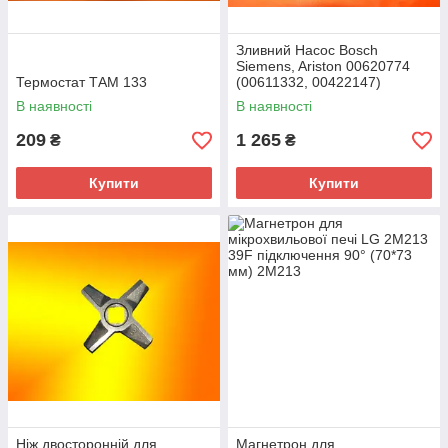
Зливний Насос Bosch
Siemens, Ariston 00620774
Термостат ТАМ 133
(00611332, 00422147)
Оригінал
В наявності
В наявності
209
1 265
₴
₴
Купити
Купити
Ніж двосторонній для
Магнетрон для