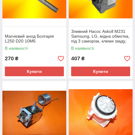
Зливний Насос Askoll M231
Магнієвий анод Болгарія
Samsung, LG, мідна обмотка,
L250 D20 10M6
під 3 саморіза, клеми ззаду,
рознесені
В наявності
В наявності
270
407
₴
₴
Купити
Купити