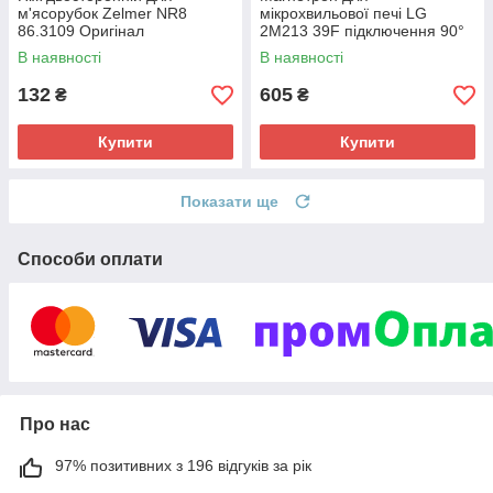
м'ясорубок Zelmer NR8
мікрохвильової печі LG
86.3109 Оригінал
2M213 39F підключення 90°
(70*73 мм)
В наявності
В наявності
132
605
₴
₴
Купити
Купити
Показати ще
Способи оплати
Про нас
97% позитивних з 196 відгуків за рік