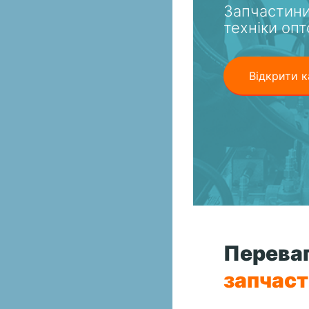
Запчастини
техніки опт
Відкрити к
Переваг
запчас