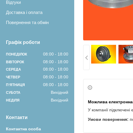
Відгуки
Доставка і оплата
Повернення та обмін
Графік роботи
08:00
18:00
ПОНЕДІЛОК
08:00
18:00
ВІВТОРОК
08:00
18:00
СЕРЕДА
08:00
18:00
ЧЕТВЕР
08:00
18:00
ПʼЯТНИЦЯ
Вихідний
СУБОТА
Вихідний
НЕДІЛЯ
У компанії підключені 
Контакти
п