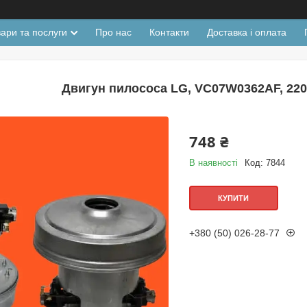
ари та послуги
Про нас
Контакти
Доставка і оплата
Двигун пилососа LG, VC07W0362AF, 220
748 ₴
В наявності
Код:
7844
КУПИТИ
+380 (50) 026-28-77