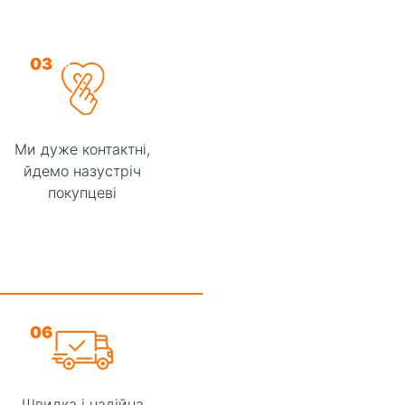
03
Ми дуже контактні,
йдемо назустріч
покупцеві
06
Швидка і надійна