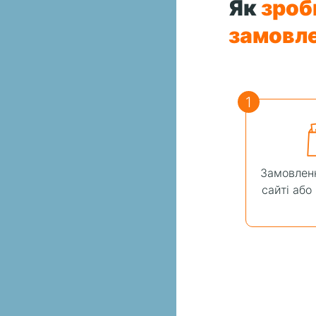
Як
зроб
замовл
1
Замовленн
сайті або