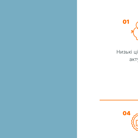
01
Низькі ц
акт
04