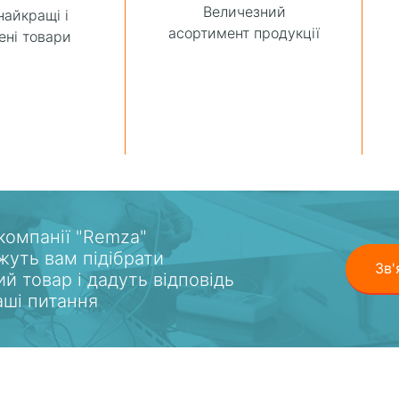
Величезний
найкращі і
асортимент продукції
ені товари
 компанії "Remza"
уть вам підібрати
Зв'
ий товар і дадуть відповідь
ваші питання