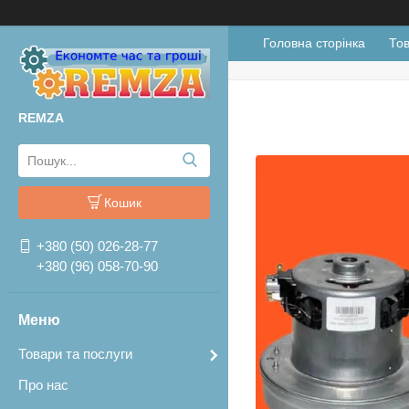
Головна сторінка
Тов
REMZA
Кошик
+380 (50) 026-28-77
+380 (96) 058-70-90
Товари та послуги
Про нас