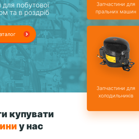
 для побутової
Запчастини для
ом та в роздріб
пральних машин
аталог
Запчастини для
холодильників
и купувати
тини
у нас