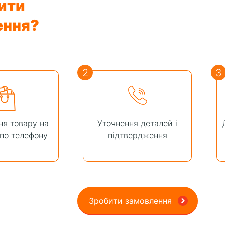
ити
ення?
2
3
я товару на
Уточнення деталей і
 по телефону
підтвердження
Зробити замовлення