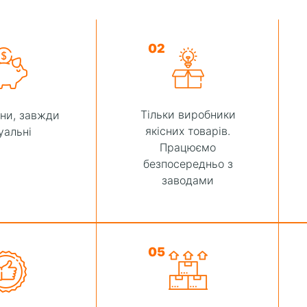
02
Тільки виробники
іни, завжди
якісних товарів.
уальні
Працюємо
безпосередньо з
заводами
05