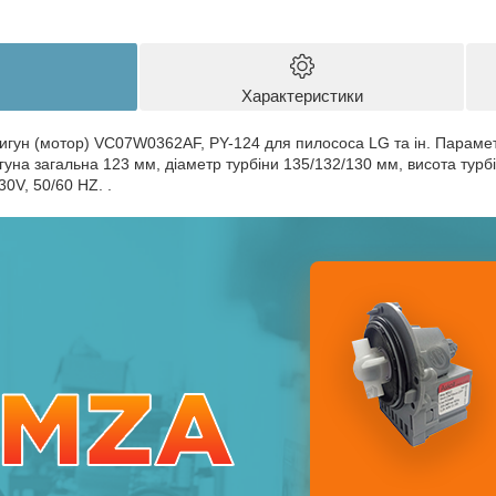
Характеристики
игун (мотор) VC07W0362AF, PY-124 для пилососа LG та ін. Параметр
гуна загальна 123 мм, діаметр турбіни 135/132/130 мм, висота турб
30V, 50/60 HZ. .