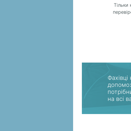
Тільки 
перевір
Фахівці
допомож
потрібн
на всі 