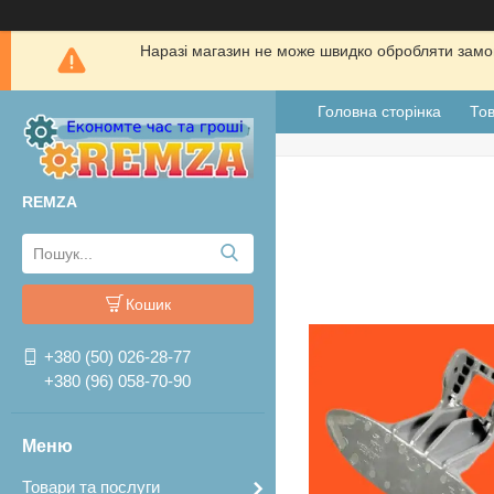
Наразі магазин не може швидко обробляти замов
Головна сторінка
Тов
REMZA
Кошик
+380 (50) 026-28-77
+380 (96) 058-70-90
Товари та послуги