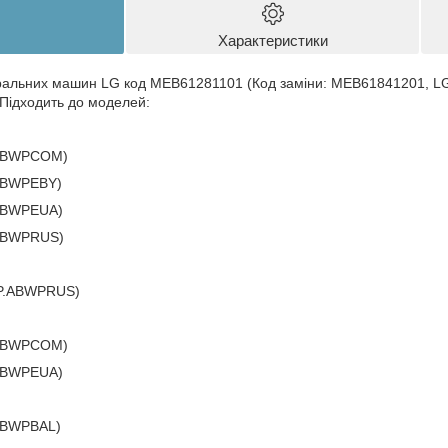
Характеристики
 пральних машин LG код MEB61281101 (Код заміни: MEB61841201, 
 Підходить до моделей:
.ABWPCOM)
ABWPEBY)
ABWPEUA)
ABWPRUS)
P.ABWPRUS)
.ABWPCOM)
ABWPEUA)
ABWPBAL)