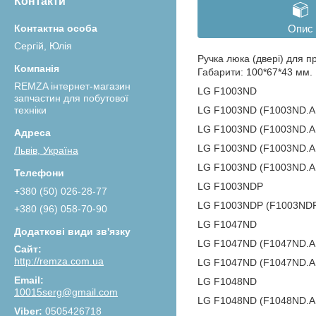
Контакти
Опис
Сергій, Юлія
Ручка люка (двері) для
Габарити: 100*67*43 мм.
REMZA інтернет-магазин
LG F1003ND
запчастин для побутової
техніки
LG F1003ND (F1003ND
LG F1003ND (F1003ND.
LG F1003ND (F1003ND.
Львів, Україна
LG F1003ND (F1003ND.
LG F1003NDP
+380 (50) 026-28-77
LG F1003NDP (F1003ND
+380 (96) 058-70-90
LG F1047ND
LG F1047ND (F1047ND
http://remza.com.ua
LG F1047ND (F1047ND.
LG F1048ND
10015serg@gmail.com
LG F1048ND (F1048ND.
0505426718