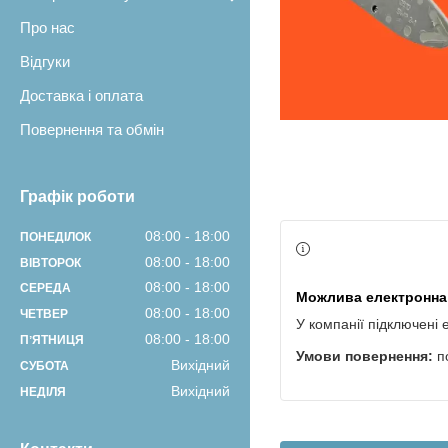
Про нас
Відгуки
Доставка і оплата
Повернення та обмін
Графік роботи
08:00
18:00
ПОНЕДІЛОК
08:00
18:00
ВІВТОРОК
08:00
18:00
СЕРЕДА
08:00
18:00
ЧЕТВЕР
У компанії підключені 
08:00
18:00
ПʼЯТНИЦЯ
п
Вихідний
СУБОТА
Вихідний
НЕДІЛЯ