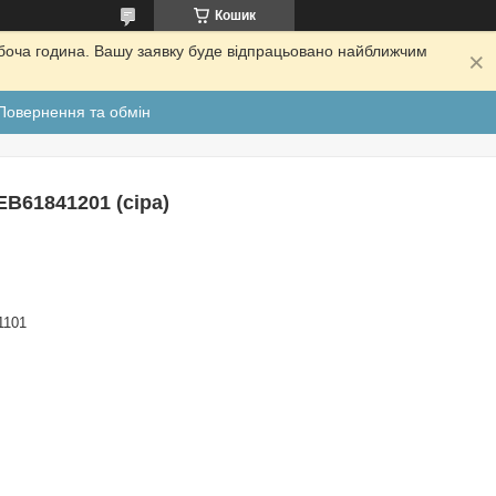
Кошик
обоча година. Вашу заявку буде відпрацьовано найближчим
Повернення та обмін
EB61841201 (сіра)
1101