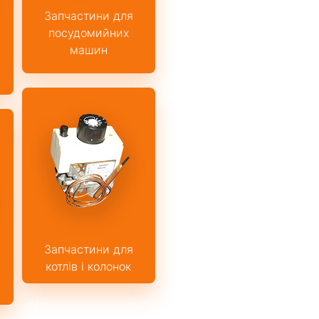
Запчастини для
посудомийних
машин
Запчастини для
котлів і колонок