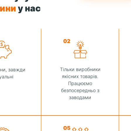
тини
у нас
02
Тільки виробники
іни, завжди
якісних товарів.
уальні
Працюємо
безпосередньо з
заводами
05