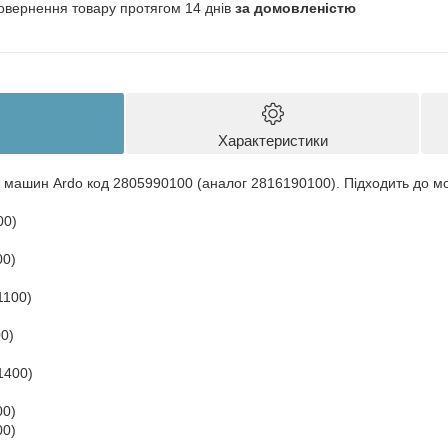
овернення товару протягом 14 днів
за домовленістю
Характеристики
 машин Ardo код 2805990100 (аналог 2816190100). Підходить до м
00)
00)
1100)
0)
1400)
00)
00)