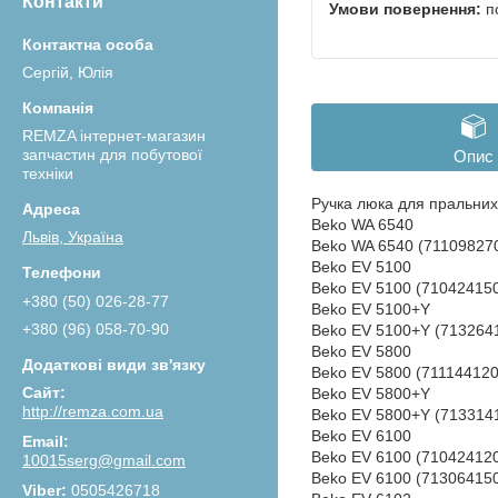
Контакти
п
Сергій, Юлія
REMZA інтернет-магазин
запчастин для побутової
Опис
техніки
Ручка люка для пральних
Beko WA 6540
Львів, Україна
Beko WA 6540 (71109827
Beko EV 5100
Beko EV 5100 (71042415
+380 (50) 026-28-77
Beko EV 5100+Y
+380 (96) 058-70-90
Beko EV 5100+Y (713264
Beko EV 5800
Beko EV 5800 (711144120
Beko EV 5800+Y
http://remza.com.ua
Beko EV 5800+Y (713314
Beko EV 6100
Beko EV 6100 (71042412
10015serg@gmail.com
Beko EV 6100 (71306415
0505426718