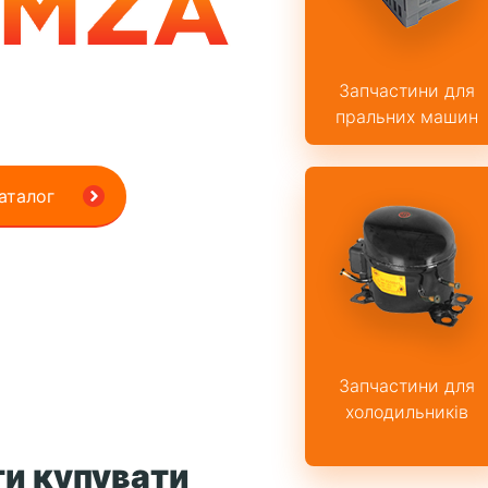
 для побутової
Запчастини для
ом та в роздріб
пральних машин
аталог
Запчастини для
холодильників
и купувати