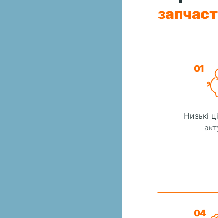
запчас
01
Низькі ц
акт
04