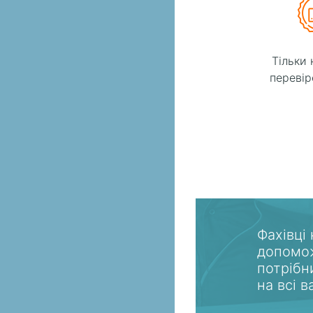
Тільки 
перевір
Фахівці
допомож
потрібн
на всі 