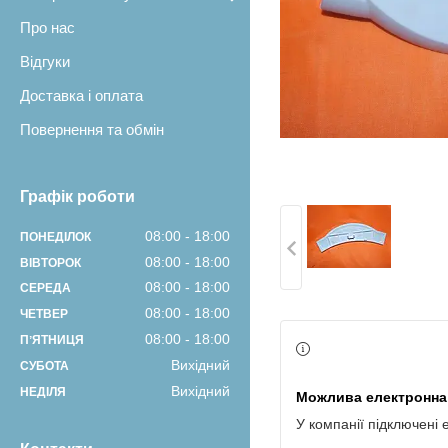
Про нас
Відгуки
Доставка і оплата
Повернення та обмін
Графік роботи
08:00
18:00
ПОНЕДІЛОК
08:00
18:00
ВІВТОРОК
08:00
18:00
СЕРЕДА
08:00
18:00
ЧЕТВЕР
08:00
18:00
ПʼЯТНИЦЯ
Вихідний
СУБОТА
Вихідний
НЕДІЛЯ
У компанії підключені 