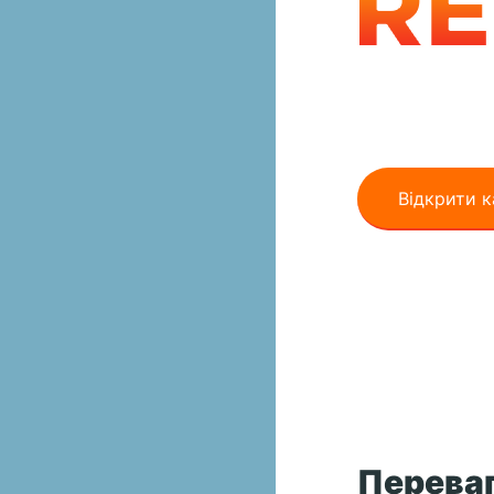
Запчастини
техніки опт
Відкрити к
Переваг