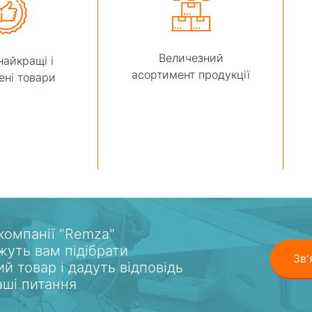
Величезний
найкращі і
асортимент продукції
ені товари
 компанії "Remza"
уть вам підібрати
Зв'
ий товар і дадуть відповідь
ваші питання