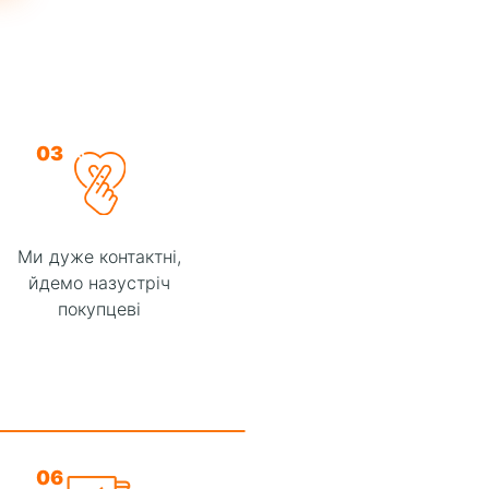
03
Ми дуже контактні,
йдемо назустріч
покупцеві
06