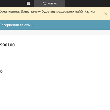
Кошик
обоча година. Вашу заявку буде відпрацьовано найближчим
Повернення та обмін
5990100
00