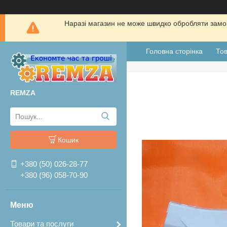
Наразі магазин не може швидко обробляти замов
Головна сторінка
Тов
REMZA
Кошик
+380 (50) 026-28-77
+380 (96) 058-70-90
Товари та послуги