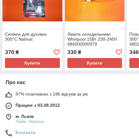
Силікон для духовок
Лампа холодильники
Плаф
300°С Nalmat
Whirlpool 15Вт 230-240V
300°
484000000979
480
370
330
346
₴
₴
Купити
Купити
Про нас
97% позитивних з 196 відгуків за рік
Працює з 03.08.2012
м. Львів
Львів, Україна
Контакти