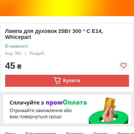
Лампа для духовок 25Вт 300 ° С E14,
Whicepart
В наявності
Код: 361
Роздріб
45
₴
Купити
Опис
Характеристики
Доставка
Оплата
Умови п