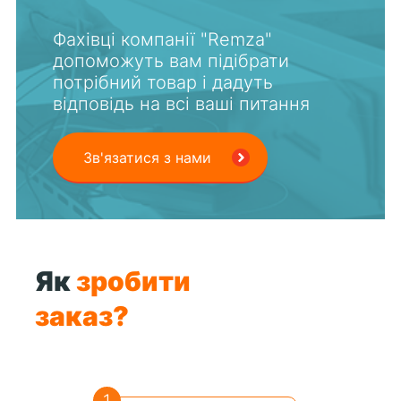
Фахівці компанії "Remza"
допоможуть вам підібрати
потрібний товар і дадуть
відповідь на всі ваші питання
Зв'язатися з нами
Як
зробити
заказ?
1