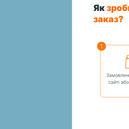
Як
зроб
заказ?
1
Замовленн
сайті аб