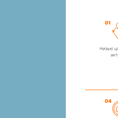
01
Низькі ц
акт
04