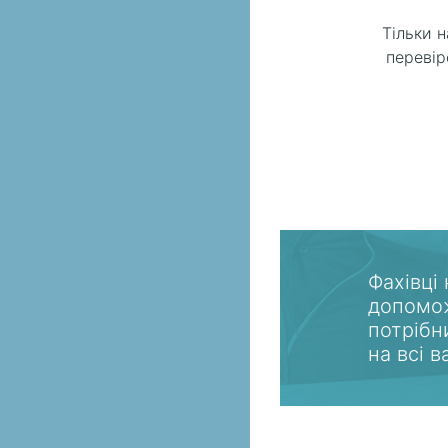
Тільки 
перевір
Фахівці
допомож
потрібн
на всі 