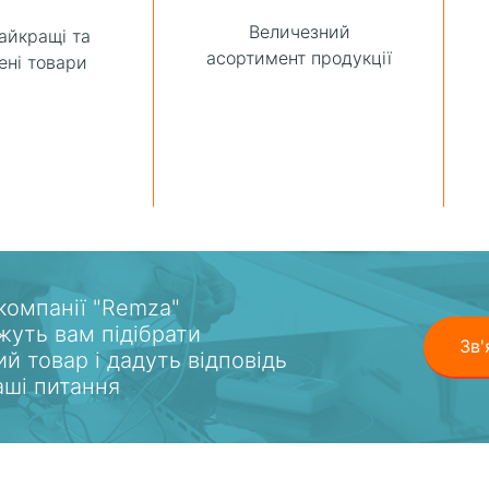
Величезний
найкращі та
асортимент продукції
ені товари
 компанії "Remza"
уть вам підібрати
Зв'
ий товар і дадуть відповідь
ваші питання