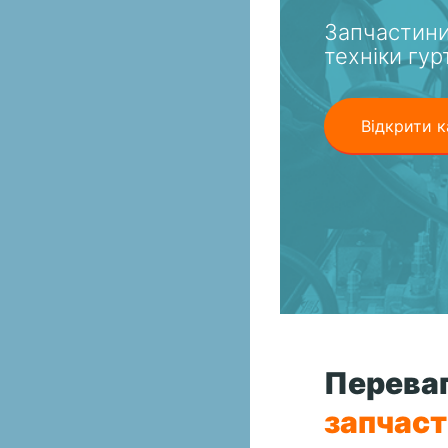
Запчастини
техніки гур
Відкрити к
Переваг
запчас