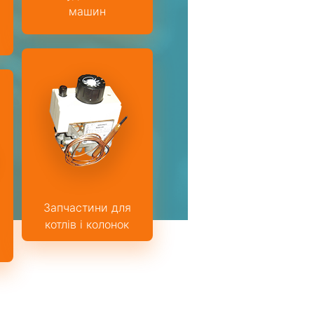
машин
Запчастини для
котлів і колонок