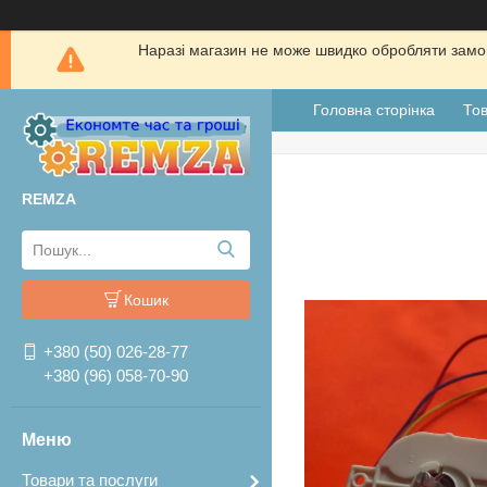
Наразі магазин не може швидко обробляти замов
Головна сторінка
Тов
REMZA
Кошик
+380 (50) 026-28-77
+380 (96) 058-70-90
Товари та послуги