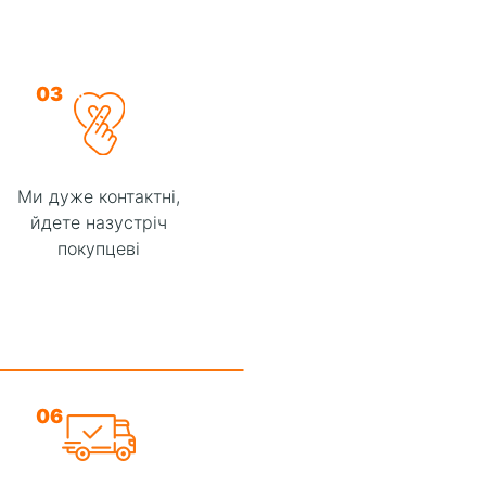
03
Ми дуже контактні,
йдете назустріч
покупцеві
06