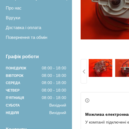
Про нас
Відгуки
Доставка і оплата
Повернення та обмін
Графік роботи
08:00
18:00
ПОНЕДІЛОК
08:00
18:00
ВІВТОРОК
08:00
18:00
СЕРЕДА
08:00
18:00
ЧЕТВЕР
08:00
18:00
ПʼЯТНИЦЯ
Вихідний
СУБОТА
Вихідний
НЕДІЛЯ
У компанії підключені 