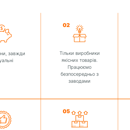
02
Тільки виробники
іни, завжди
якісних товарів.
уальні
Працюємо
безпосередньо з
заводами
05