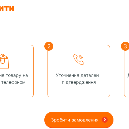
ити
2
3
я товару на
Уточнення деталей і
о телефоном
підтвердження
Зробити замовлення