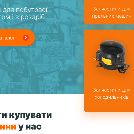
 для побутової
Запчастини для
том і в роздріб
пральних машин
аталог
Запчастини для
холодильників
и купувати
тини
у нас