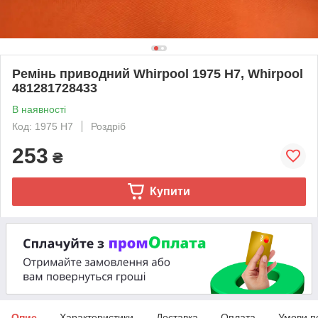
Ремінь приводний Whirpool 1975 H7, Whirpool
481281728433
В наявності
Код: 1975 H7
Роздріб
253
₴
Купити
Опис
Характеристики
Доставка
Оплата
Умови п