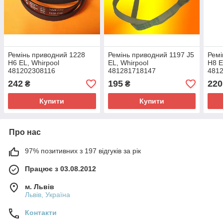
Ремінь приводний 1228
Ремінь приводний 1197 J5
Ремі
H6 EL, Whirpool
EL, Whirpool
H8 E
481202308116
481281718147
481
(481235818161)
242
195
220
₴
₴
Купити
Купити
Про нас
97% позитивних з 197 відгуків за рік
Працює з 03.08.2012
м. Львів
Львів, Україна
Контакти