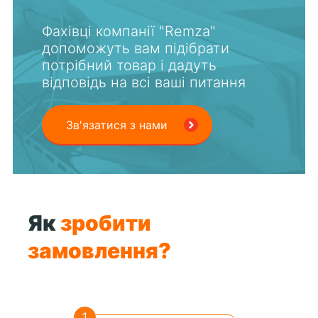
Фахівці компанії "Remza"
допоможуть вам підібрати
потрібний товар і дадуть
відповідь на всі ваші питання
Зв'язатися з нами
Як
зробити
замовлення?
1