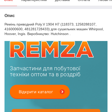
Опис
Ремінь приводний Poly.V 1904 H7 (118373, 1258288107,
416000600, 481281728433) для сушильних машин Whirpool,
Hoover, Ingis. Виробництво: Hutchinson .
Запчастини для побутової
техніки оптом та в роздріб
Відкрити каталог