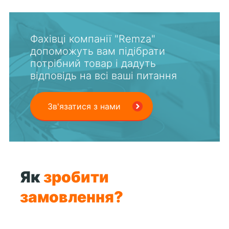
Фахівці компанії "Remza"
допоможуть вам підібрати
потрібний товар і дадуть
відповідь на всі ваші питання
Зв'язатися з нами
Як
зробити
замовлення?