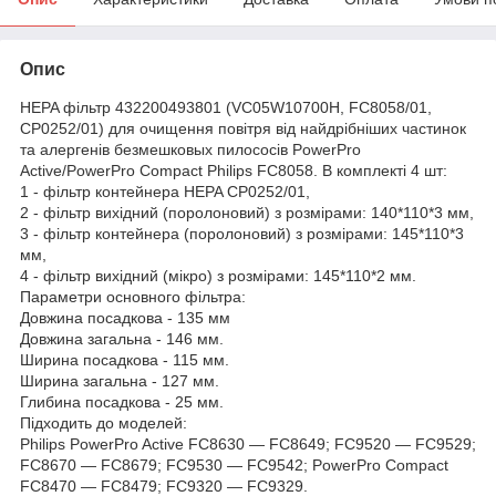
Опис
HEPA фільтр 432200493801 (VC05W10700H, FC8058/01,
CP0252/01) для очищення повітря від найдрібніших частинок
та алергенів безмешковых пилососів PowerPro
Active/PowerPro Compact Philips FC8058. В комплекті 4 шт:
1 - фільтр контейнера HEPA CP0252/01,
2 - фільтр вихідний (поролоновий) з розмірами: 140*110*3 мм,
3 - фільтр контейнера (поролоновий) з розмірами: 145*110*3
мм,
4 - фільтр вихідний (мікро) з розмірами: 145*110*2 мм.
Параметри основного фільтра:
Довжина посадкова - 135 мм
Довжина загальна - 146 мм.
Ширина посадкова - 115 мм.
Ширина загальна - 127 мм.
Глибина посадкова - 25 мм.
Підходить до моделей:
Philips PowerPro Active FC8630 — FC8649; FC9520 — FC9529;
FC8670 — FC8679; FC9530 — FC9542; PowerPro Compact
FC8470 — FC8479; FC9320 — FC9329.