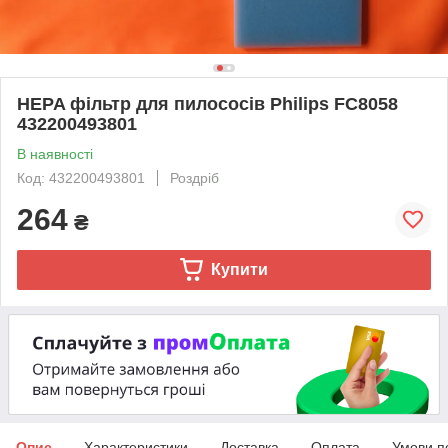
HEPA фільтр для пилососів Philips FC8058
432200493801
В наявності
Код: 432200493801
Роздріб
264
₴
Купити
Опис
Характеристики
Доставка
Оплата
Умови п