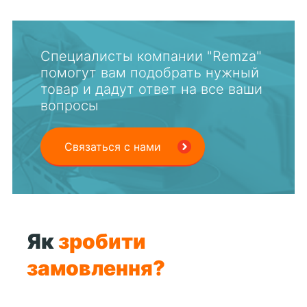
Специалисты компании "Remza"
помогут вам подобрать нужный
товар и дадут ответ на все ваши
вопросы
Связаться с нами
Як
зробити
замовлення?