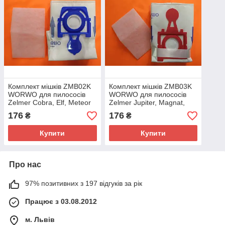
Комплект мішків ZMB02K
Комплект мішків ZMB03K
WORWO для пилососів
WORWO для пилососів
Zelmer Cobra, Elf, Meteor
Zelmer Jupiter, Magnat,
(4 шт + фільтр)
Solaris (4 шт + фільтр)
176
176
₴
₴
Купити
Купити
Про нас
97% позитивних з 197 відгуків за рік
Працює з 03.08.2012
м. Львів