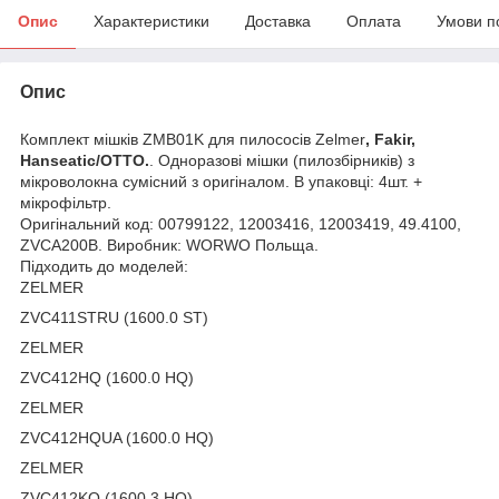
Опис
Характеристики
Доставка
Оплата
Умови п
Опис
Комплект мішків ZMB01K для пилососів Zelmer
, Fakir,
Hanseatic/OTTO.
. Одноразові мішки (пилозбірників) з
мікроволокна сумісний з оригіналом. В упаковці: 4шт. +
мікрофільтр.
Оригінальний код: 00799122, 12003416, 12003419, 49.4100,
ZVCA200B. Виробник: WORWO Польща.
Підходить до моделей:
ZELMER
ZVC411STRU (1600.0 ST)
ZELMER
ZVC412HQ (1600.0 HQ)
ZELMER
ZVC412HQUA (1600.0 HQ)
ZELMER
ZVC412KQ (1600.3 HQ)