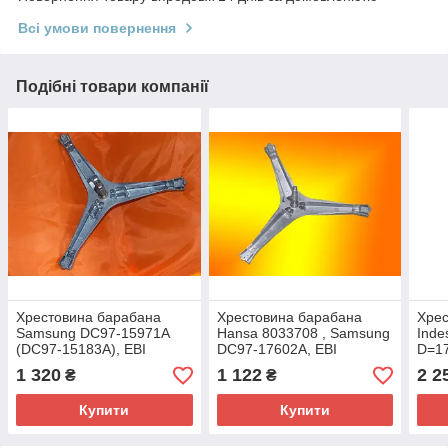
Всі умови повернення
Подібні товари компанії
Хрестовина барабана
Хрестовина барабана
Хрес
Samsung DC97-15971A
Hansa 8033708 , Samsung
Inde
(DC97-15183A), EBI
DC97-17602A, EBI
D=17
COD.740, D=20/25/30 мм,
COD.747, D=20/25/30 мм,
1 320
1 122
2 2
₴
₴
L=107 мм
L=130 мм
Купити
Купити