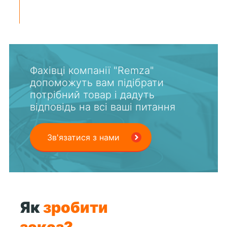
Фахівці компанії "Remza"
допоможуть вам підібрати
потрібний товар і дадуть
відповідь на всі ваші питання
Зв'язатися з нами
Як
зробити