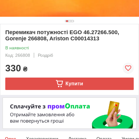
Перемикач потужності EGO 46.27266.500,
Gorenje 266808, Ariston C00014313
В наявності
Код: 266808
Роздріб
330
₴
Купити
Опис
Характеристики
Доставка
Оплата
Умови п