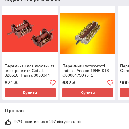
Перемикач для духовки та
Перемикач потужності
Пере
електроплити Gottak
Indesit, Ariston 19НЕ-016
Gore
820510, Hansa 8050044
C00084790 (5+1)
671
682
900
₴
₴
Купити
Купити
Про нас
97% позитивних з 197 відгуків за рік