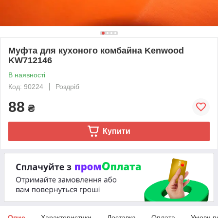
Муфта для кухоного комбайна Kenwood
KW712146
В наявності
Код: 90224
Роздріб
88
₴
Купити
Опис
Характеристики
Доставка
Оплата
Умови п