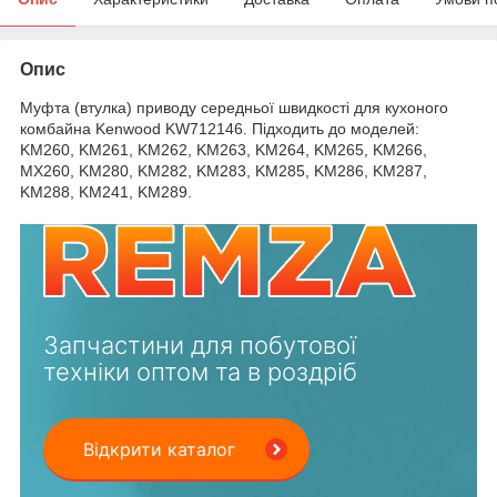
Опис
Муфта (втулка) приводу середньої швидкості для кухоного
комбайна Kenwood KW712146. Підходить до моделей:
KM260, KM261, KM262, KM263, KM264, KM265, KM266,
MX260, KM280, KM282, KM283, KM285, KM286, KM287,
KM288, KM241, KM289.
Запчастини для побутової
техніки оптом та в роздріб
Відкрити каталог