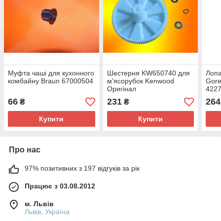
Муфта чаші для кухонного
Шестерня KW650740 для
Лопа
комбайну Braun 67000504
м'ясорубок Kenwood
Gore
Оригінал
422
66
231
264
₴
₴
Купити
Купити
Про нас
97% позитивних з 197 відгуків за рік
Працює з 03.08.2012
м. Львів
Львів, Україна