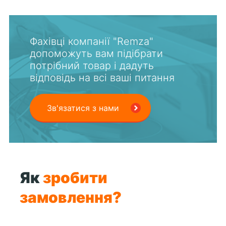
Фахівці компанії "Remza"
допоможуть вам підібрати
потрібний товар і дадуть
відповідь на всі ваші питання
Зв'язатися з нами
Як
зробити
замовлення?