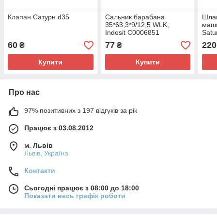
Клапан Сатурн d35
Сальник барабана
Шлан
35*63,3*9/12,5 WLK,
маши
Indesit C0006851
Satu
мм
60
77
220
₴
₴
Купити
Купити
Про нас
97% позитивних з 197 відгуків за рік
Працює з 03.08.2012
м. Львів
Львів, Україна
Контакти
Сьогодні працює з 08:00 до 18:00
Показати весь графік роботи