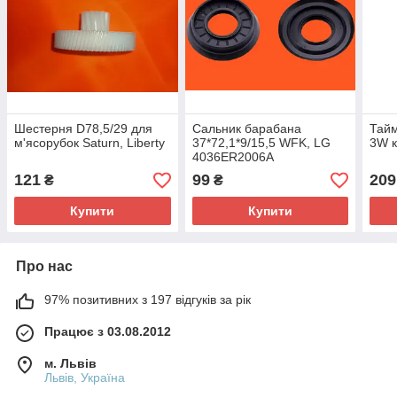
Шестерня D78,5/29 для
Сальник барабана
Тайм
м'ясорубок Saturn, Liberty
37*72,1*9/15,5 WFK, LG
3W к
4036ER2006A
121
99
209
₴
₴
Купити
Купити
Про нас
97% позитивних з 197 відгуків за рік
Працює з 03.08.2012
м. Львів
Львів, Україна