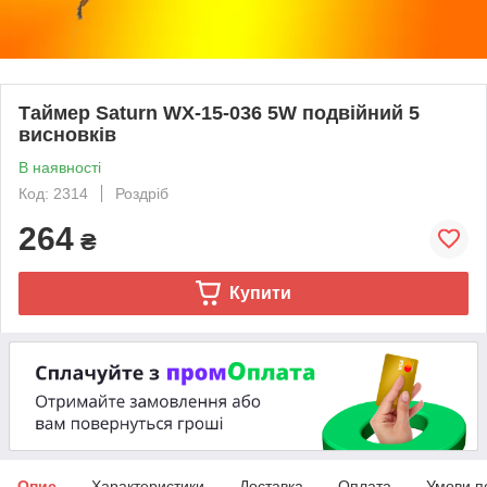
Таймер Saturn WX-15-036 5W подвійний 5
висновків
В наявності
Код: 2314
Роздріб
264
₴
Купити
Опис
Характеристики
Доставка
Оплата
Умови п