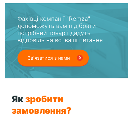
Фахівці компанії "Remza"
допоможуть вам підібрати
потрібний товар і дадуть
відповідь на всі ваші питання
Зв'язатися з нами
Як
зробити
замовлення?