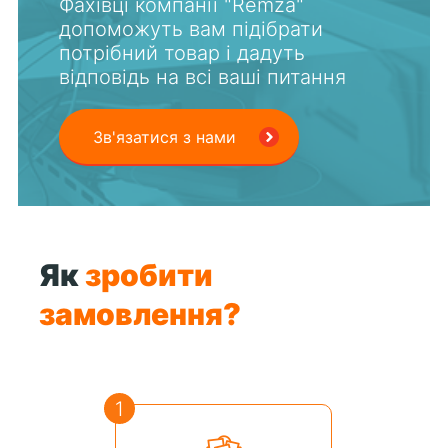
Фахівці компанії "Remza"
допоможуть вам підібрати
потрібний товар і дадуть
відповідь на всі ваші питання
Зв'язатися з нами
Як
зробити
замовлення?
1