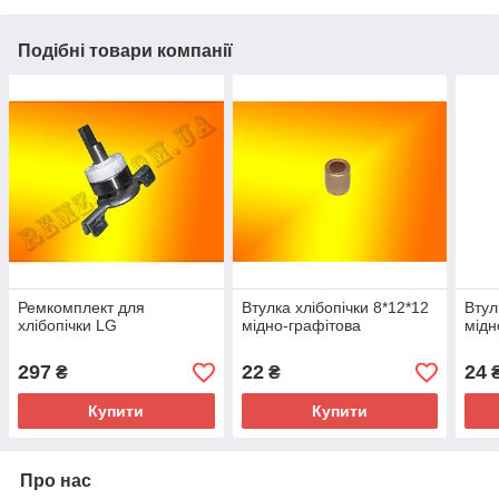
Подібні товари компанії
Ремкомплект для
Втулка хлібопічки 8*12*12
Втул
хлібопічки LG
мідно-графітова
мідн
297
22
24
₴
₴
Купити
Купити
Про нас