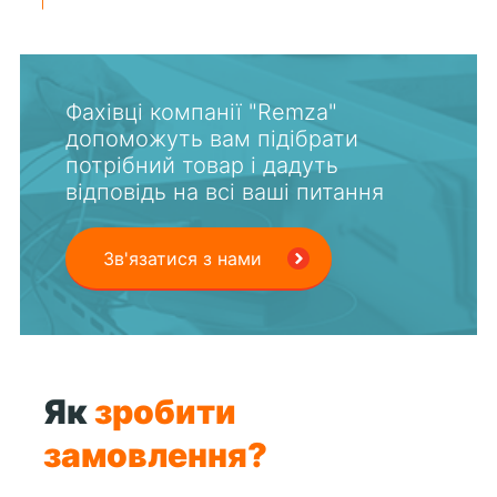
Фахівці компанії "Remza"
допоможуть вам підібрати
потрібний товар і дадуть
відповідь на всі ваші питання
Зв'язатися з нами
Як
зробити
замовлення?