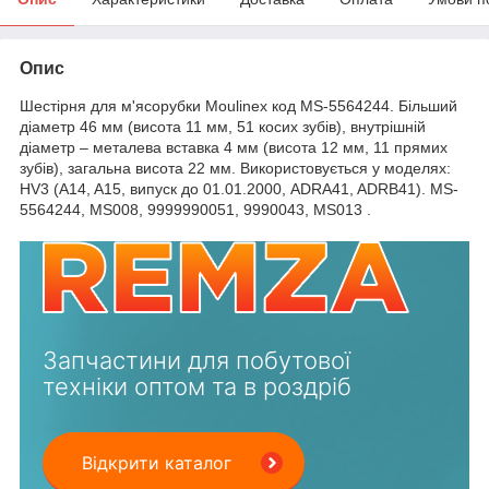
Опис
Шестірня для м'ясорубки Moulinex код MS-5564244. Більший
діаметр 46 мм (висота 11 мм, 51 косих зубів), внутрішній
діаметр – металева вставка 4 мм (висота 12 мм, 11 прямих
зубів), загальна висота 22 мм. Використовується у моделях:
HV3 (A14, A15, випуск до 01.01.2000, ADRA41, ADRB41). MS-
5564244, MS008, 9999990051, 9990043, MS013 .
Запчастини для побутової
техніки оптом та в роздріб
Відкрити каталог