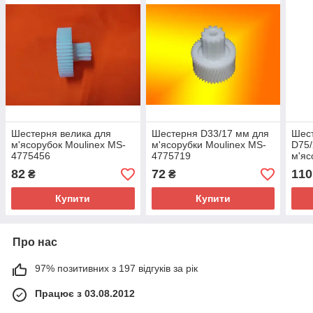
Шестерня велика для
Шестерня D33/17 мм для
Шес
м'ясорубок Moulinex MS-
м'ясорубки Moulinex MS-
D75/
4775456
4775719
м'яс
HR77
82
72
110
₴
₴
420
Купити
Купити
Про нас
97% позитивних з 197 відгуків за рік
Працює з 03.08.2012