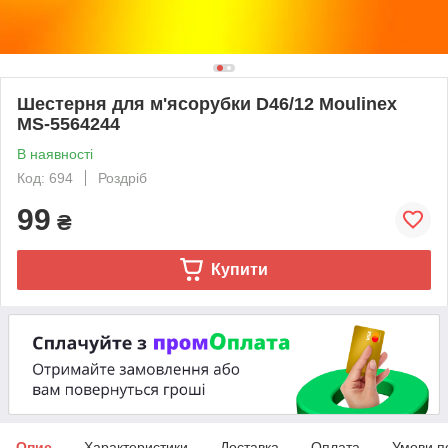
Шестерня для м'ясорубки D46/12 Moulinex
MS-5564244
В наявності
Код: 694
Роздріб
99
₴
Купити
Опис
Характеристики
Доставка
Оплата
Умови п