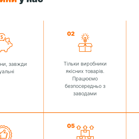
02
Тільки виробники
іни, завжди
якісних товарів.
уальні
Працюємо
безпосередньо з
заводами
05