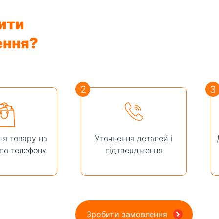
ити
ення?
2
3
я товару на
Уточнення деталей і
 по телефону
підтвердження
Зробити замовлення