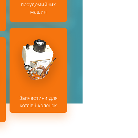
посудомийних
машин
Запчастини для
котлів і колонок