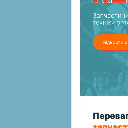
Запчастини
техніки опт
Відкрити к
Переваг
запчас