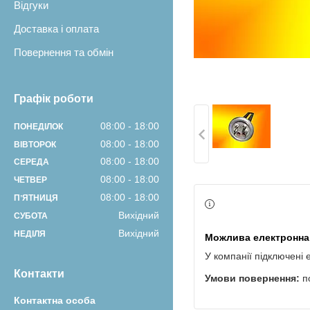
Відгуки
Доставка і оплата
Повернення та обмін
Графік роботи
08:00
18:00
ПОНЕДІЛОК
08:00
18:00
ВІВТОРОК
08:00
18:00
СЕРЕДА
08:00
18:00
ЧЕТВЕР
08:00
18:00
ПʼЯТНИЦЯ
Вихідний
СУБОТА
Вихідний
НЕДІЛЯ
У компанії підключені 
Контакти
п