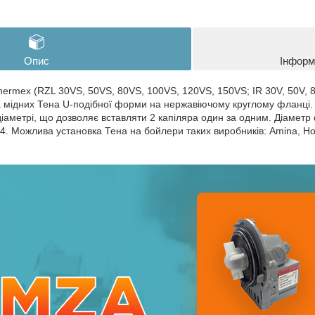
Опис
Інформ
hermex (RZL 30VS, 50VS, 80VS, 100VS, 120VS, 150VS; IR 30V, 50V, 8
а мідних Тена U-подібної форми на нержавіючому круглому фланці. 
діаметрі, що дозволяє вставляти 2 капіляра один за одним. Діамет
4. Можлива установка Тена на бойлери таких виробників: Amina, Hotle