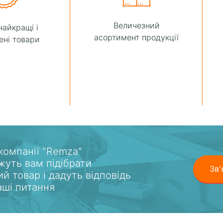
Величезний
найкращі і
асортимент продукції
ені товари
 компанії "Remza"
уть вам підібрати
Зв'
ий товар і дадуть відповідь
ваші питання