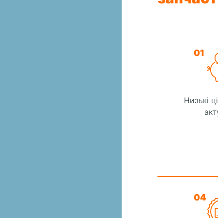
01
Низькі ц
акт
04