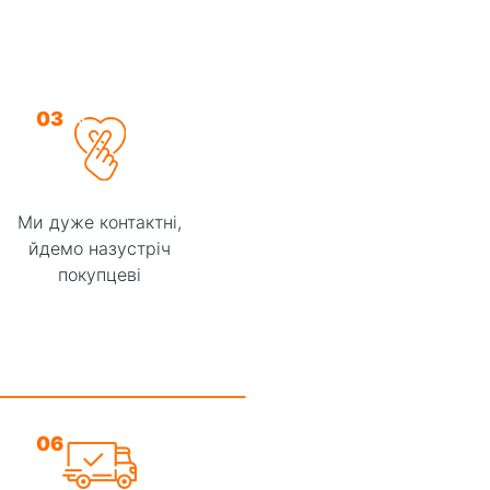
03
Ми дуже контактні,
йдемо назустріч
покупцеві
06