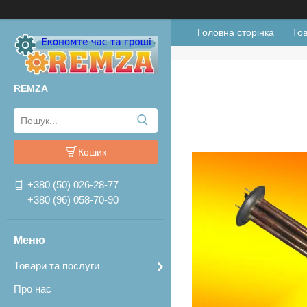
Головна сторінка
Тов
REMZA
Кошик
+380 (50) 026-28-77
+380 (96) 058-70-90
Товари та послуги
Про нас