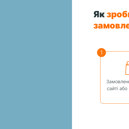
Як
зроб
замовл
1
Замовленн
сайті або