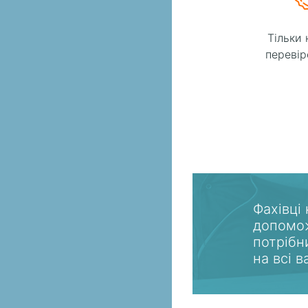
Тільки 
перевір
Фахівці
допомож
потрібн
на всі 