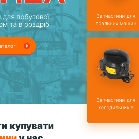
 для побутової
Запчастини для
ом та в роздріб
пральних машин
аталог
Запчастини для
холодильників
и купувати
тини
у нас