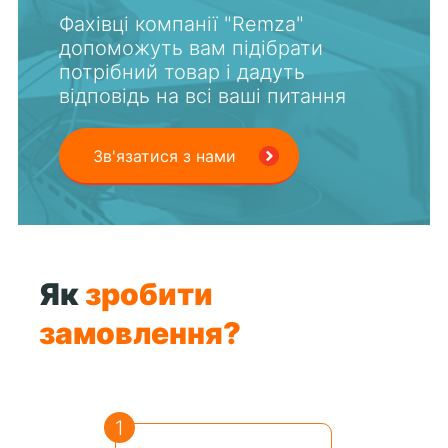
Фахівці компанії "Remza"
допоможуть вам підібрати
потрібний товар і дадуть
відповідь на всі ваші питання
Зв'язатися з нами
Як
зробити
замовлення?
1