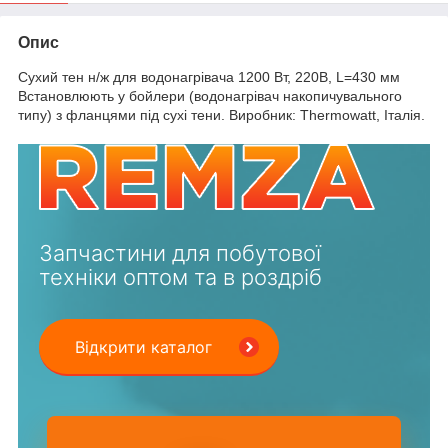
Опис
Сухий тен н/ж для водонагрівача 1200 Вт, 220В, L=430 мм
Встановлюють у бойлери (водонагрівач накопичувального
типу) з фланцями під сухі тени. Виробник: Thermowatt, Італія.
Запчастини для побутової
техніки оптом та в роздріб
Відкрити каталог