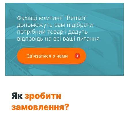
Фахівці компанії "Remza"
допоможуть вам підібрати
потрібний товар і дадуть
відповідь на всі ваші питання
Зв'язатися з нами
Як
зробити
замовлення?