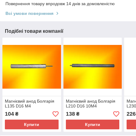
Повернення товару впродовж 14 днів за домовленістю
Всі умови повернення
Подібні товари компанії
Магнієвий анод Болгарія
Магнієвий анод Болгарія
Магн
L135 D16 M4
L210 D16 10M4
L230
104
138
226
₴
₴
Купити
Купити