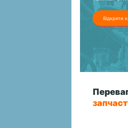
Відкрити к
Переваг
запчас