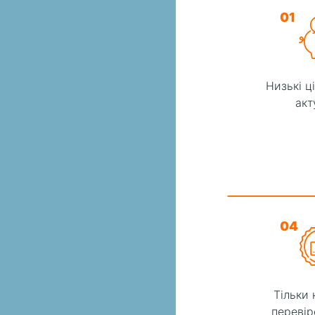
01
Низькі ц
акт
04
Тільки 
перевір