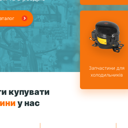
аталог
Запчастини для
холодильників
и купувати
тини
у нас