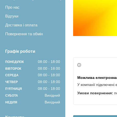
Про нас
Відгуки
Доставка і оплата
Повернення та обмін
Графік роботи
08:00
18:00
ПОНЕДІЛОК
08:00
18:00
ВІВТОРОК
08:00
18:00
СЕРЕДА
08:00
18:00
ЧЕТВЕР
У компанії підключені 
08:00
18:00
ПʼЯТНИЦЯ
п
Вихідний
СУБОТА
Вихідний
НЕДІЛЯ