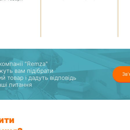
 компанії "Remza"
уть вам підібрати
Зв'
ий товар і дадуть відповідь
ваші питання
ити