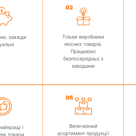
02
Тільки виробники
іни, завжди
якісних товарів.
уальні
Працюємо
безпосередньо з
заводами
05
Величезний
найкращі і
асортимент продукції
ені товари