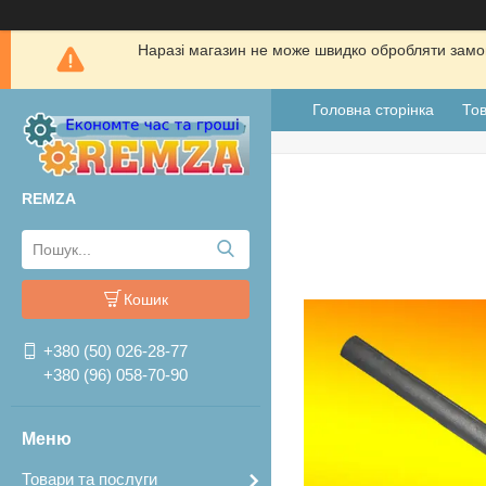
Наразі магазин не може швидко обробляти замов
Головна сторінка
Тов
REMZA
Кошик
+380 (50) 026-28-77
+380 (96) 058-70-90
Товари та послуги