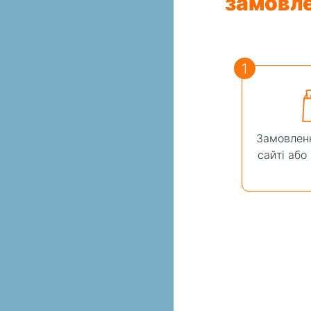
замовл
1
Замовленн
сайті або