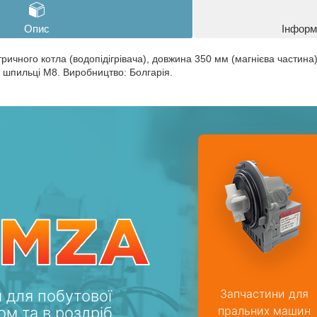
Опис
Інформ
ричного котла (водопідігрівача), довжина 350 мм (магнієва частина)
а шпильці М8.
Виробництво: Болгарія.
 для побутової
Запчастини для
ом та в роздріб
пральних машин