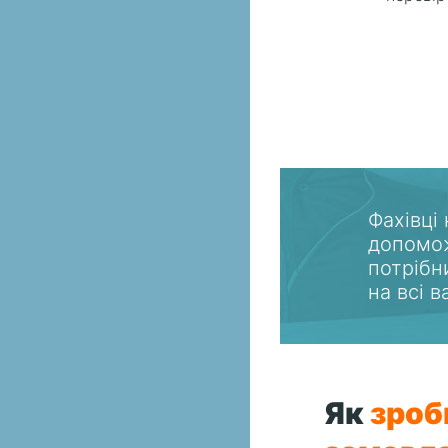
Фахівці
допомож
потрібн
на всі 
Як
зроб