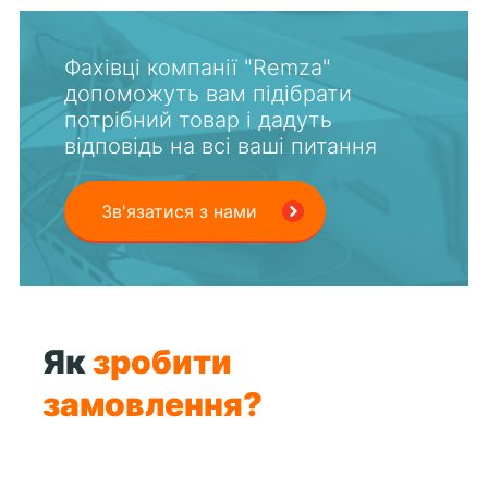
Фахівці компанії "Remza"
допоможуть вам підібрати
потрібний товар і дадуть
відповідь на всі ваші питання
Зв'язатися з нами
Як
зробити
замовлення?