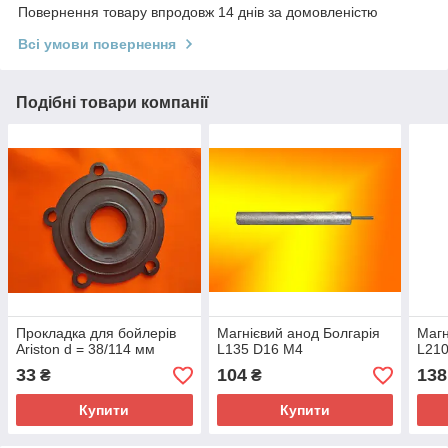
Повернення товару впродовж 14 днів за домовленістю
Всі умови повернення
Подібні товари компанії
Прокладка для бойлерів
Магнієвий анод Болгарія
Магн
Ariston d = 38/114 мм
L135 D16 M4
L21
33
104
138
₴
₴
Купити
Купити