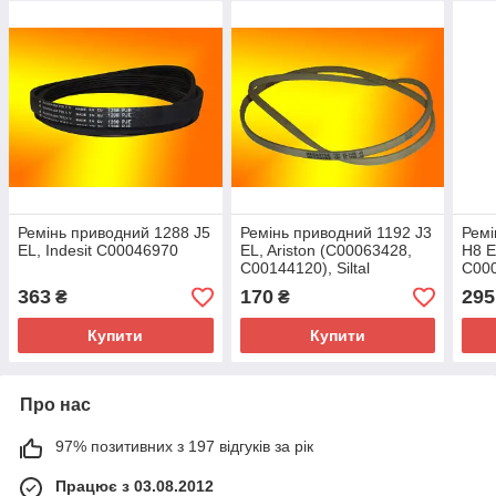
Ремінь приводний 1288 J5
Ремінь приводний 1192 J3
Ремі
EL, Indesit C00046970
EL, Ariston (C00063428,
H8 EL
C00144120), Siltal
C00
(36107700)
363
170
295
₴
₴
Купити
Купити
Про нас
97% позитивних з 197 відгуків за рік
Працює з 03.08.2012