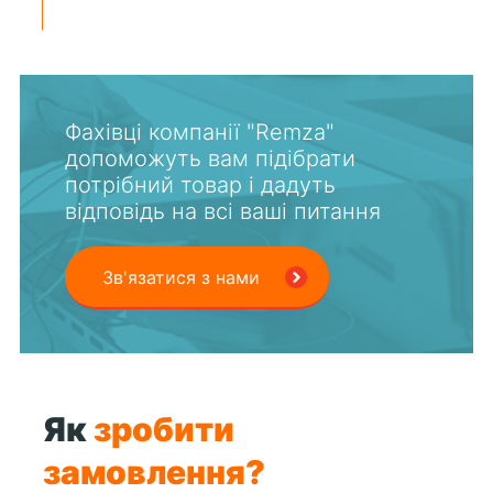
Фахівці компанії "Remza"
допоможуть вам підібрати
потрібний товар і дадуть
відповідь на всі ваші питання
Зв'язатися з нами
Як
зробити
замовлення?