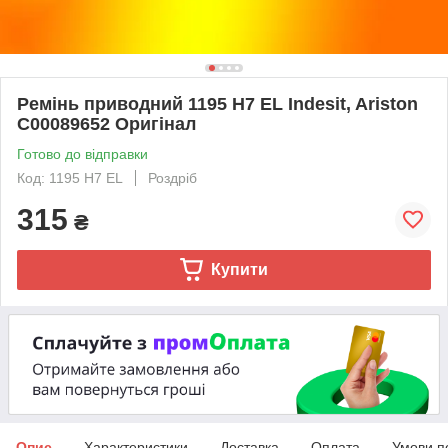
Ремінь приводний 1195 H7 EL Indesit, Ariston
C00089652 Оригінал
Готово до відправки
Код: 1195 H7 EL
Роздріб
315
₴
Купити
Опис
Характеристики
Доставка
Оплата
Умови п