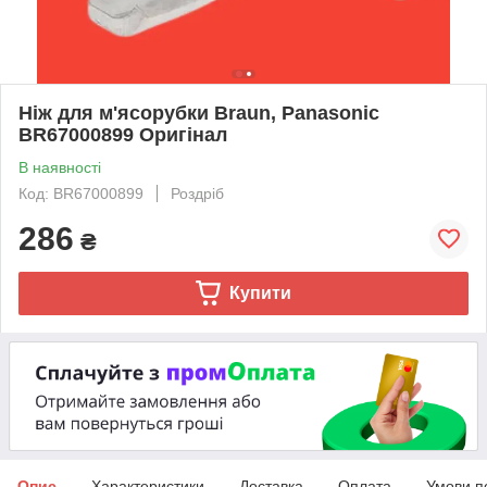
Ніж для м'ясорубки Braun, Panasonic
BR67000899 Оригінал
В наявності
Код: BR67000899
Роздріб
286
₴
Купити
Опис
Характеристики
Доставка
Оплата
Умови п