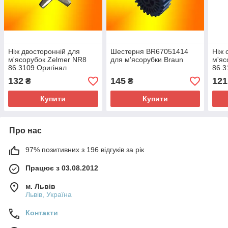
Ніж двосторонній для
Шестерня BR67051414
Ніж 
м'ясорубок Zelmer NR8
для м'ясорубки Braun
м'яс
86.3109 Оригінал
86.3
132
145
121
₴
₴
Купити
Купити
Про нас
97% позитивних з 196 відгуків за рік
Працює з 03.08.2012
м. Львів
Львів, Україна
Контакти