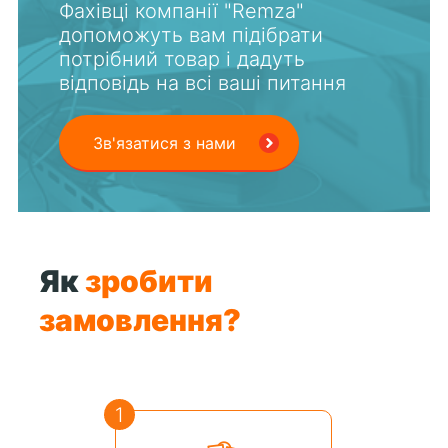
Фахівці компанії "Remza"
допоможуть вам підібрати
потрібний товар і дадуть
відповідь на всі ваші питання
Зв'язатися з нами
Як
зробити
замовлення?
1