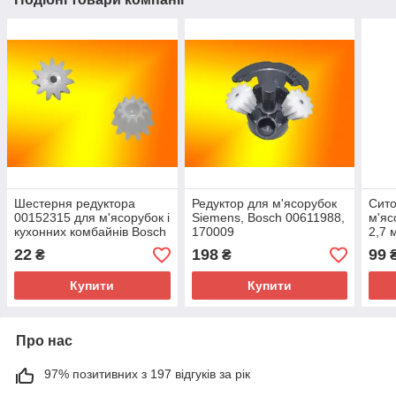
Шестерня редуктора
Редуктор для м'ясорубок
Сито
00152315 для м'ясорубок і
Siemens, Bosch 00611988,
м'яс
кухонних комбайнів Bosch
170009
2,7 
177509
22
198
99
₴
₴
Купити
Купити
Про нас
97% позитивних з 197 відгуків за рік