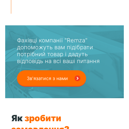
Фахівці компанії "Remza"
допоможуть вам підібрати
потрібний товар і дадуть
відповідь на всі ваші питання
Зв'язатися з нами
Як
зробити