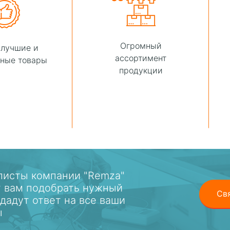
Огромный
 лучшие и
ассортимент
ные товары
продукции
листы компании "Remza"
т вам подобрать нужный
Св
 дадут ответ на все ваши
ы