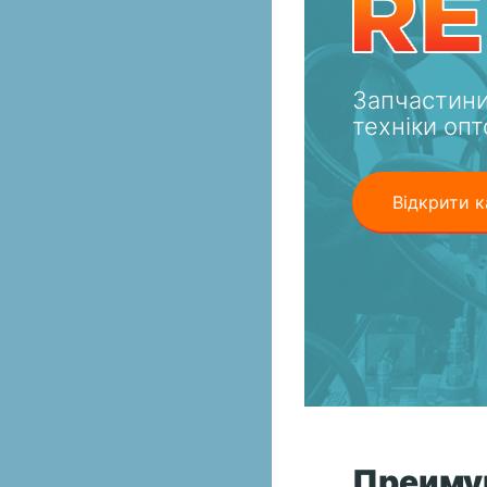
Запчастини
техніки опт
Відкрити к
Преиму