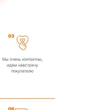
03
Мы очень контактны,
идем навстречу
покупателю
06