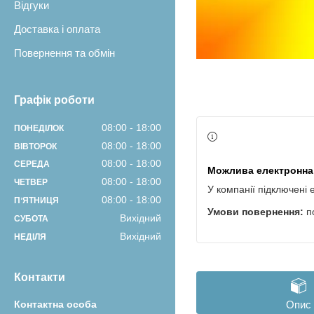
Відгуки
Доставка і оплата
Повернення та обмін
Графік роботи
08:00
18:00
ПОНЕДІЛОК
08:00
18:00
ВІВТОРОК
08:00
18:00
СЕРЕДА
08:00
18:00
ЧЕТВЕР
У компанії підключені 
08:00
18:00
ПʼЯТНИЦЯ
п
Вихідний
СУБОТА
Вихідний
НЕДІЛЯ
Контакти
Опис