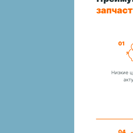
запчас
01
Низкие ц
акт
04