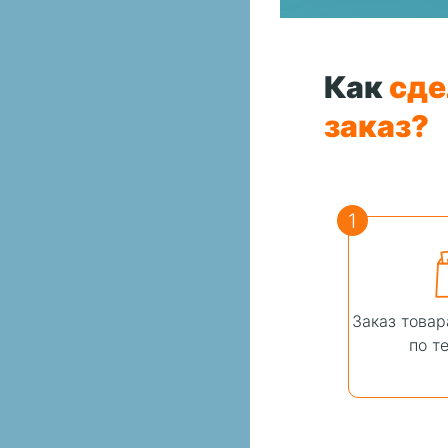
Как
сде
заказ?
1
Заказ товар
по т