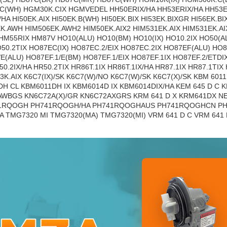
C(WH) HGM30K.CIX HGMVEDEL HH50ERIX/HA HH53ERIX/HA HH53E
HA HI50EK.AIX HI50EK.B(WH) HI50EK.BIX HI53EK.BIXGR HI56EK.BI
EK.AWH HIM506EK.AWH2 HIM50EK.AIX2 HIM531EK.AIX HIM531EK.A
M55RIX HM87V HO10(ALU) HO10(BM) HO10(IX) HO10.2IX HO50(AL
O50.2TIX HO87EC(IX) HO87EC.2/EIX HO87EC.2IX HO87EF(ALU) HO8
E(ALU) HO87EF.1/E(BM) HO87EF.1/EIX HO87EF.1IX HO87EF.2/ETDIX 
R50.2IX/HA HR50.2TIX HR86T.1IX HR86T.1IX/HA HR87.1IX HR87.1
H63K.AIX K6C7(IX)/SK K6C7(W)/NO K6C7(W)/SK K6C7(X)/SK KBM 6011
 CL KBM6011DH IX KBM6014D IX KBM6014DIX/HA KEM 645 D C KE
WBGS KN6C72A(X)/GR KN6C72AXGRS KRM 641 D X KRM641DX NE
RQOGH PH741RQOGH/HA PH741RQOGHAUS PH741RQOGHCN PH7
A TMG7320 MI TMG7320(MA) TMG7320(MI) VRM 641 D C VRM 64