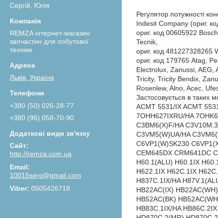
Сергій, Юлія
Регулятор потужності ко
Indesit Company (ориг. код
ориг. код 00605922 Bosch,
REMZA інтернет-магазин
запчастин для побутової
Tecnik,
техніки
ориг. код 481227328265 Whi
ориг. код 179765 Atag, Pe
Electrolux, Zanussi, AEG, 
Львів, Україна
Tricity, Tricity Bendix, Zan
Rosenlew, Alno, Acec, Ufes
Застосовується в таких м
+380 (50) 026-28-77
ACMT 5531/IX ACMT 55
7OHH627IXRU/HA 7OHK63
+380 (96) 058-70-90
C3BM6(X)F/HA C3V10M.3
C3VM5(W)UA/HA C3VM6(
C6VP1(W)SK230 C6VP1(
CEM645DX CRM641DC CRM
http://remza.com.ua
H60.1(ALU) H60.1IX H60.
H622.1IX H62C.1IX H62
10015serg@gmail.com
H837C.1IX/HA H87V.1(ALU
0505426718
HB22AC(IX) HB22AC(WH)
HB52AC(BK) HB52AC(WH)
HB83C.1IX/HA HB86C.2I
HD870C.2(MR) HD870C.