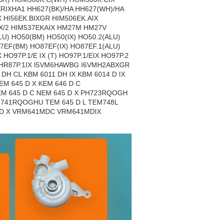
RIXHA1 HH627(BK)/HA HH627(WH)/HA
X HI56EK.BIXGR HIM506EK.AIX
IX/2 HIM537EKAIX HM27M HM27V
U) HO50(BM) HO50(IX) HO50.2(ALU)
7EF(BM) HO87EF(IX) HO87EF.1(ALU)
HO97P.1/E IX (T) HO97P.1/EIX HO97P.2
TIX HR87P.1IX I5VM6HAWBG I6VMH2ABXGR
 DH CL KBM 6011 DH IX KBM 6014 D IX
M 645 D X KEM 646 D C
M 645 D C NEM 645 D X PH723RQOGH
41RQOGHU TEM 645 D L TEM748L
1 D X VRM641MDC VRM641MDIX