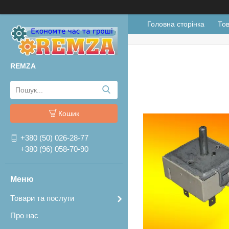
Головна сторінка
Тов
REMZA
Кошик
+380 (50) 026-28-77
+380 (96) 058-70-90
Товари та послуги
Про нас