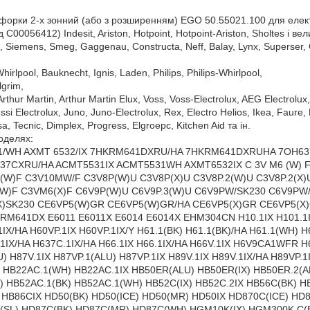
нфорки 2-х зонний (або з розширенням) EGO 50.55021.100 для елек
 C00056412) Indesit, Ariston, Hotpoint, Hotpoint-Ariston, Sholtes і вел
 Siemens, Smeg, Gaggenau, Constructa, Neff, Balay, Lynx, Superser, Cr
rlpool, Bauknecht, Ignis, Laden, Philips, Philips-Whirlpool,
lgrim,
Arthur Martin, Arthur Martin Elux, Voss, Voss-Electrolux, AEG Electrol
ussi Electrolux, Juno, Juno-Electrolux, Rex, Electro Helios, Ikea, Faure, 
a, Tecnic, Dimplex, Progress, Elgroepc, Kitchen Aid та ін.
оделях:
31/WH AXMT 6532/IX 7HKRM641DXRU/HA 7HKRM641DXRUHA 7OH637
7CXRU/HA ACMT5531IX ACMT5531WH AXMT6532IX C 3V M6 (W) F /
(W)F C3V10MW/F C3V8P(W)U C3V8P(X)U C3V8P.2(W)U C3V8P.2(X)
W)F C3VM6(X)F C6V9P(W)U C6V9P.3(W)U C6V9PW/SK230 C6V9PW/
X)SK230 CE6VP5(W)GR CE6VP5(W)GR/HA CE6VP5(X)GR CE6VP5(X
641DX E6011 E6011X E6014 E6014X EHM304CN H10.1IX H101.1I
1IX/HA H60VP.1IX H60VP.1IX/Y H61.1(BK) H61.1(BK)/HA H61.1(WH) H
C.1IX/HA H637C.1IX/HA H66.1IX H66.1IX/HA H66V.1IX H6V9CA1WF
) H87V.1IX H87VP.1(ALU) H87VP.1IX H89V.1IX H89V.1IX/HA H89VP.
 HB22AC.1(WH) HB22AC.1IX HB50ER(ALU) HB50ER(IX) HB50ER.2(A
 HB52AC.1(BK) HB52AC.1(WH) HB52C(IX) HB52C.2IX HB56C(BK) H
X HB86CIX HD50(BK) HD50(ICE) HD50(MR) HD50IX HD870C(ICE) HD
2(SL) HD87C(BK) HD87C(MR) HD87C(WH) HGM10K(IX) HGM300K.C