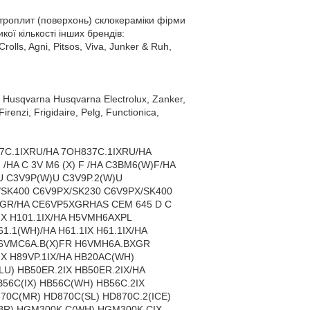
троплит (поверхонь) склокераміки фірми
икої кількості інших брендів:
olls, Agni, Pitsos, Viva, Junker & Ruh,
ux, Husqvarna Husqvarna Electrolux, Zanker,
Firenzi, Frigidaire, Pelg, Functionica,
C.1IXRU/HA 7OH837C.1IXRU/HA
HA C 3V M6 (X) F /HA C3BM6(W)F/HA
U C3V9P(W)U C3V9P.2(W)U
SK400 C6V9PX/SK230 C6V9PX/SK400
)GR/HA CE6VP5XGRHAS CEM 645 D C
X H101.1IX/HA H5VMH6AXPL
61.1(WH)/HA H61.1IX H61.1IX/HA
R H6VMC6A.B(X)FR H6VMH6A.BXGR
1IX H89VP.1IX/HA HB20AC(WH)
LU) HB50ER.2IX HB50ER.2IX/HA
B56C(IX) HB56C(WH) HB56C.2IX
870C(MR) HD870C(SL) HD870C.2(ICE)
(BR) HGM300K.C(WH) HGM300K.CIX