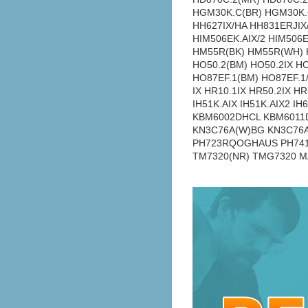
HGM30K.C(BR) HGM30K.
HH627IX/HA HH831ERJIX/
HIM506EK.AIX/2 HIM506
HM55R(BK) HM55R(WH) H
HO50.2(BM) HO50.2IX H
HO87EF.1(BM) HO87EF.1/
IX HR10.1IX HR50.2IX H
IH51K.AIX IH51K.AIX2 I
KBM6002DHCL KBM6011DH
KN3C76A(W)BG KN3C76A
PH723RQOGHAUS PH741
TM7320(NR) TMG7320 M