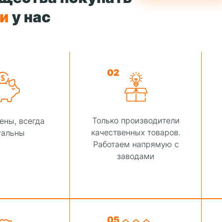
ти
у нас
02
Только производители
ены, всегда
качественных товаров.
уальны
Работаем напрямую с
заводами
05