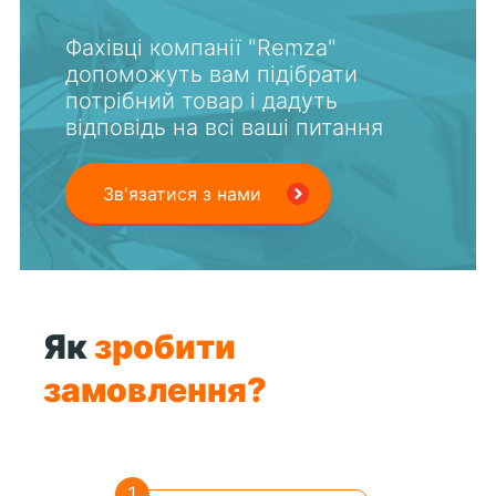
Фахівці компанії "Remza"
допоможуть вам підібрати
потрібний товар і дадуть
відповідь на всі ваші питання
Зв'язатися з нами
Як
зробити
замовлення?
1