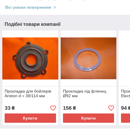
Всі умови повернення
Подібні товари компанії
Прокладка для бойлерів
Прокладка під флянец
Прок
Ariston d = 38/114 мм
Ø92 мм
Elec
33
156
94
₴
₴
Купити
Купити