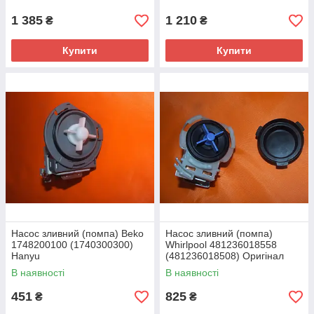
1 385
1 210
₴
₴
Купити
Купити
Насос зливний (помпа) Beko
Насос зливний (помпа)
1748200100 (1740300300)
Whirlpool 481236018558
Hanyu
(481236018508) Оригінал
В наявності
В наявності
451
825
₴
₴