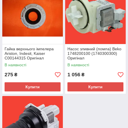
Гайка верхнього імпелера
Насос зливний (помпа) Beko
Ariston, Indesit, Kaiser
1748200100 (1740300300)
C00144315 Оригінал
Оригінал
В наявності
В наявності
275
1 056
₴
₴
Купити
Купити