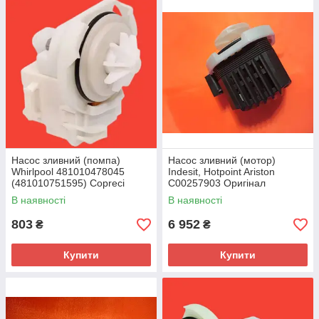
Насос зливний (помпа)
Насос зливний (мотор)
Whirlpool 481010478045
Indesit, Hotpoint Ariston
(481010751595) Copreci
C00257903 Оригінал
В наявності
В наявності
803
6 952
₴
₴
Купити
Купити