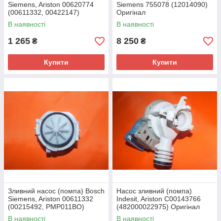
Siemens, Ariston 00620774
Siemens 755078 (12014090)
(00611332, 00422147)
Оригінал
Оригінал
В наявності
В наявності
1 265
8 250
₴
₴
Купити
Купити
Зливний насос (помпа) Bosch
Насос зливний (помпа)
Siemens, Ariston 00611332
Indesit, Ariston C00143766
(00215492, PMP011BO)
(482000022975) Оригінал
Оригінал
В наявності
В наявності