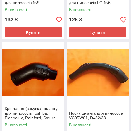
для пилососів №9
для пилососів LG №6
В наявності
В наявності
132
126
₴
₴
Купити
Купити
Кріплення (засувка) шлангу
для пилососів Toshiba,
Носик шланга для пилососа
Electrolux, Rainford, Saturn,
VC05W01, D=32/38
Vitek №4
В наявності
В наявності