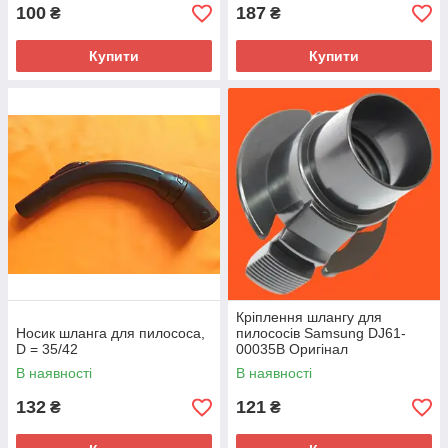
100
187
₴
₴
Купити
Купити
Кріплення шлангу для
Носик шланга для пилососа,
пилососів Samsung DJ61-
D = 35/42
00035B Оригінал
В наявності
В наявності
132
121
₴
₴