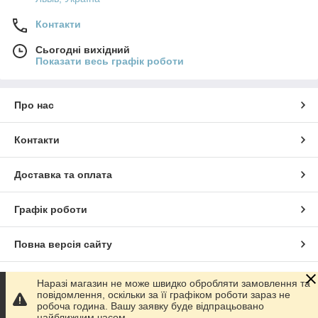
Контакти
Сьогодні вихідний
Показати весь графік роботи
Про нас
Контакти
Доставка та оплата
Графік роботи
Повна версія сайту
Сайт створено на маркетплейсі
Prom.ua
Наразі магазин не може швидко обробляти замовлення та
повідомлення, оскільки за її графіком роботи зараз не
робоча година. Вашу заявку буде відпрацьовано
Політика конфіденційності
найближчим часом.