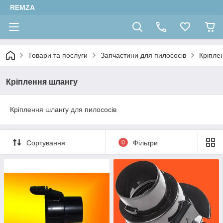
REMZA
Товари та послуги
Запчастини для пилососів
Кріпле
Кріплення шлангу
Кріплення шлангу для пилососів
Сортування
0
Фільтри