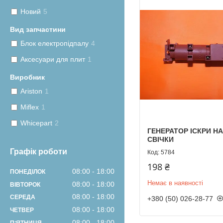
Новий
5
Вид запчастини
Блок електропідпалу
4
Аксесуари для плит
1
Виробник
Ariston
1
Miflex
1
Whicepart
2
ГЕНЕРАТОР ІСКРИ НА
СВІЧКИ
Графік роботи
5784
198 ₴
08:00
18:00
ПОНЕДІЛОК
Немає в наявності
08:00
18:00
ВІВТОРОК
08:00
18:00
СЕРЕДА
+380 (50) 026-28-77
08:00
18:00
ЧЕТВЕР
08:00
18:00