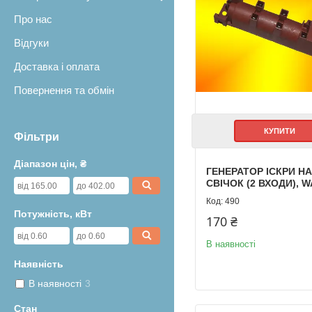
Про нас
Відгуки
Доставка і оплата
Повернення та обмін
КУПИТИ
Фільтри
Діапазон цін, ₴
ГЕНЕРАТОР ІСКРИ НА
СВІЧОК (2 ВХОДИ), W
490
Потужність, кВт
170 ₴
В наявності
Наявність
В наявності
3
Стан