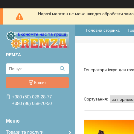
Наразі магазин не може швидко обробляти замов
Головна сторінка
Тов
REMZA
Генератори іскри для газ
Кошик
+380 (50) 026-28-77
+380 (96) 058-70-90
Товари та послуги